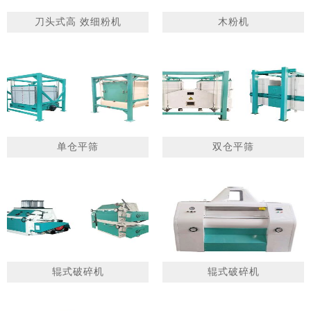
刀头式高 效细粉机
木粉机
1
2
单仓平筛
双仓平筛
辊式破碎机
辊式破碎机